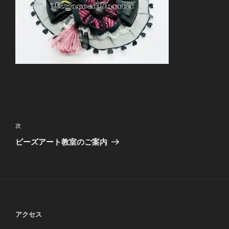
投
稿
次
次
ナ
の
ビーズアート教室のご案内
ビ
投
稿
ゲ
ー
シ
ョ
アクセス
ン