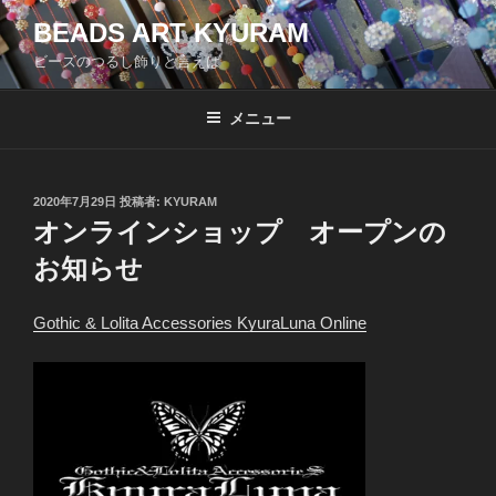
コ
BEADS ART KYURAM
ン
ビーズのつるし飾りと言えば
テ
ン
ツ
メニュー
へ
ス
キ
投
2020年7月29日
投稿者:
KYURAM
稿
ッ
オンラインショップ オープンの
日:
プ
お知らせ
Gothic & Lolita Accessories KyuraLuna Online